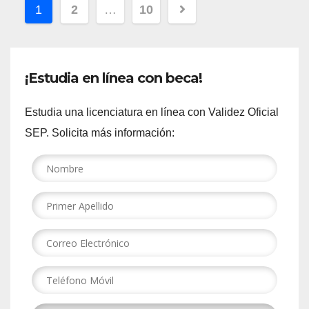
Paginación
1
2
…
10
de
entradas
¡Estudia en línea con beca!
Estudia una licenciatura en línea con Validez Oficial
SEP. Solicita más información: