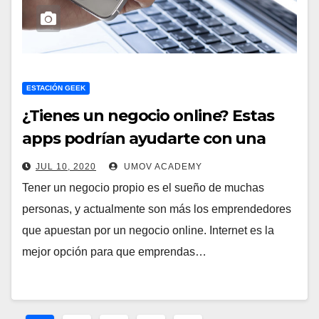
ESTACIÓN GEEK
¿Tienes un negocio online? Estas
apps podrían ayudarte con una
mejor organización y comunicación
JUL 10, 2020
UMOV ACADEMY
Tener un negocio propio es el sueño de muchas
personas, y actualmente son más los emprendedores
que apuestan por un negocio online. Internet es la
mejor opción para que emprendas…