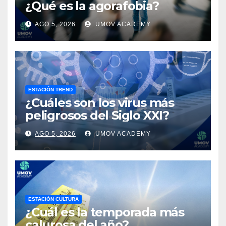
¿Qué es la agorafobia?
AGO 5, 2026
UMOV ACADEMY
ESTACIÓN TREND
¿Cuáles son los virus más
peligrosos del Siglo XXI?
AGO 5, 2026
UMOV ACADEMY
ESTACIÓN CULTURA
¿Cuál es la temporada más
calurosa del año?