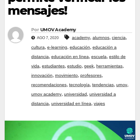
mensajes!
Por
UMOV Academy
,
,
,
academy
alumnos
ciencia
AGO 7, 2020
,
,
,
cultura
e-learning
educación
educación a
,
,
,
distancia
educación en línea
escuela
estilo de
,
,
,
,
,
vida
estudiantes
estudio
geek
herramientas
,
,
,
innovación
movimiento
profesores
,
,
,
,
recomendaciones
tecnología
tendencias
umov
,
,
umov academy
universidad
universidad a
,
,
distancia
universidad en línea
viajes