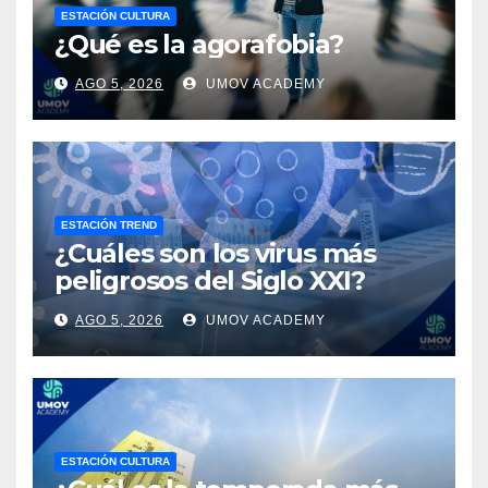
ESTACIÓN CULTURA
¿Qué es la agorafobia?
AGO 5, 2026
UMOV ACADEMY
ESTACIÓN TREND
¿Cuáles son los virus más
peligrosos del Siglo XXI?
AGO 5, 2026
UMOV ACADEMY
ESTACIÓN CULTURA