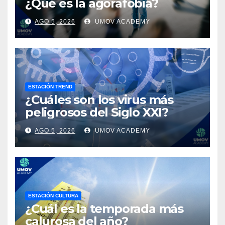
¿Qué es la agorafobia?
AGO 5, 2026
UMOV ACADEMY
ESTACIÓN TREND
¿Cuáles son los virus más
peligrosos del Siglo XXI?
AGO 5, 2026
UMOV ACADEMY
ESTACIÓN CULTURA
¿Cuál es la temporada más
calurosa del año?