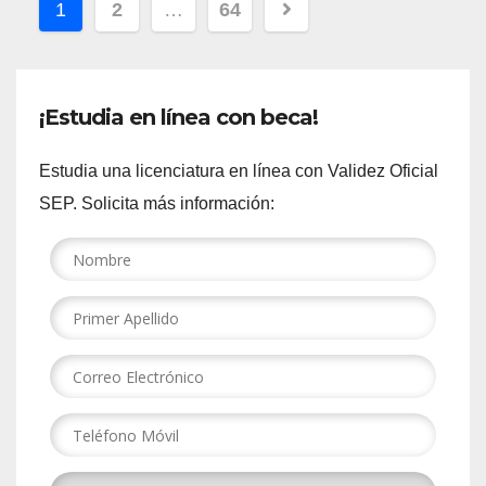
Paginación
1
2
…
64
de
entradas
¡Estudia en línea con beca!
Estudia una licenciatura en línea con Validez Oficial
SEP. Solicita más información: