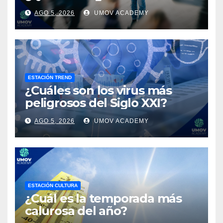
AGO 5, 2026
UMOV ACADEMY
ESTACIÓN TREND
¿Cuáles son los virus más
peligrosos del Siglo XXI?
AGO 5, 2026
UMOV ACADEMY
ESTACIÓN CULTURA
¿Cuál es la temporada más
calurosa del año?