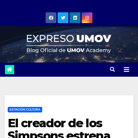
Skip
to
content
ESTACIÓN CULTURA
El creador de los
Simpsons estrena