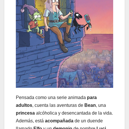
Pensada como una serie animada
para
adultos
, cuenta las aventuras de
Bean
, una
princesa
alcóholica y desencantada de la vida.
Además, está
acompañada
de un duende
llamado
Elfo
y un
demonio
de nombre
Luci
.