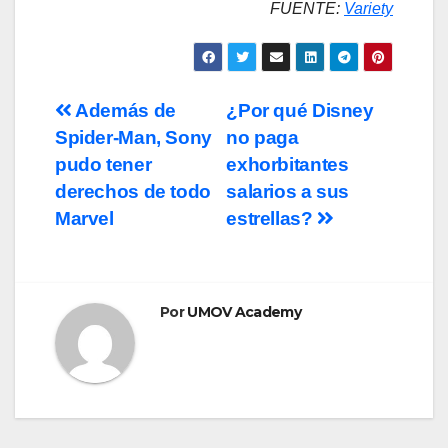
FUENTE:
Variety
Navegación
Además de
¿Por qué Disney
Spider-Man, Sony
no paga
de
pudo tener
exhorbitantes
entradas
derechos de todo
salarios a sus
Marvel
estrellas?
Por
UMOV Academy