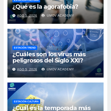
ESTACIÓN CULTURA
¿Qué es la agorafobia?
AGO 5, 2026
UMOV ACADEMY
ESTACIÓN TREND
¿Cuáles son los virus más
peligrosos del Siglo XXI?
AGO 5, 2026
UMOV ACADEMY
ESTACIÓN CULTURA
¿Cuál es la temporada más