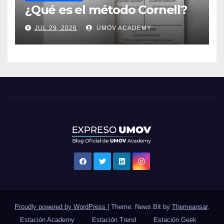
¿Qué es el método Cornell?
JUL 29, 2026
UMOV ACADEMY
Proudly powered by WordPress
|
Theme: News Bit by
Themeansar
.
Estación Academy
Estación Trend
Estación Geek