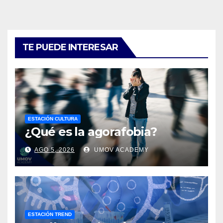
TE PUEDE INTERESAR
ESTACIÓN CULTURA
¿Qué es la agorafobia?
AGO 5, 2026
UMOV ACADEMY
ESTACIÓN TREND