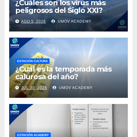
¿Cuáles son los virus más
peligrosos del Siglo XXI?
AGO 5, 2026
UMOV ACADEMY
ESTACIÓN CULTURA
¿Cuál es la temporada más
calurosa del año?
JUL 30, 2026
UMOV ACADEMY
ESTACIÓN ACADEMY