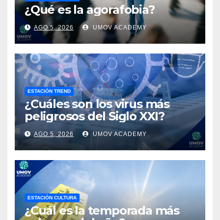
¿Qué es la agorafobia?
AGO 5, 2026
UMOV ACADEMY
ESTACIÓN TREND
¿Cuáles son los virus más
peligrosos del Siglo XXI?
AGO 5, 2026
UMOV ACADEMY
ESTACIÓN CULTURA
¿Cuál es la temporada más