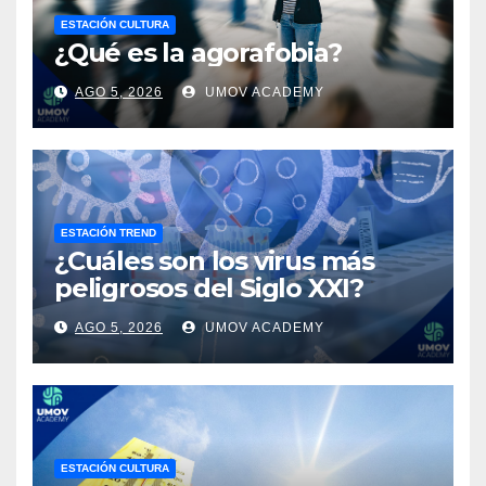
ESTACIÓN CULTURA
¿Qué es la agorafobia?
AGO 5, 2026
UMOV ACADEMY
ESTACIÓN TREND
¿Cuáles son los virus más
peligrosos del Siglo XXI?
AGO 5, 2026
UMOV ACADEMY
ESTACIÓN CULTURA