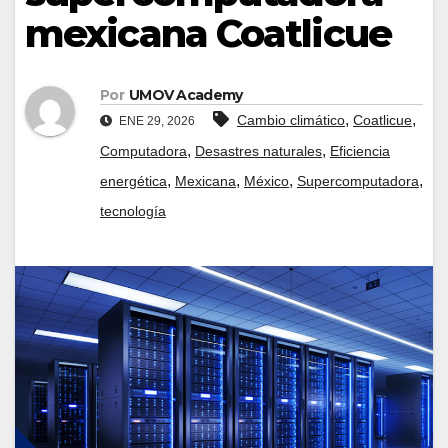
mexicana Coatlicue
Por
UMOV Academy
,
,
Cambio climático
Coatlicue
ENE 29, 2026
,
,
Computadora
Desastres naturales
Eficiencia
,
,
,
,
energética
Mexicana
México
Supercomputadora
tecnología