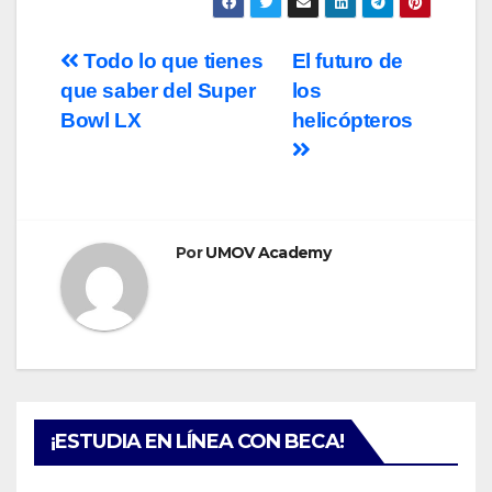
Navegación
Todo lo que tienes
El futuro de
que saber del Super
los
de
Bowl LX
helicópteros
entradas
Por
UMOV Academy
¡ESTUDIA EN LÍNEA CON BECA!