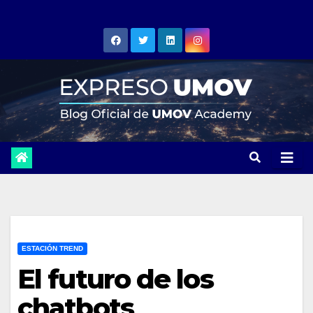
Skip
to
content
ESTACIÓN TREND
El futuro de los
chatbots