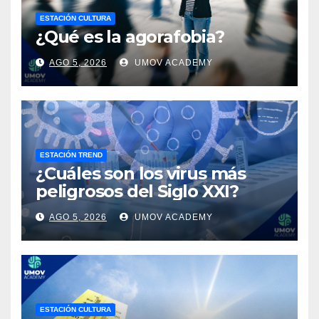
ESTACIÓN CULTURA
¿Qué es la agorafobia?
AGO 5, 2026
UMOV ACADEMY
ESTACIÓN TREND
¿Cuáles son los virus más
peligrosos del Siglo XXI?
AGO 5, 2026
UMOV ACADEMY
ESTACIÓN CULTURA