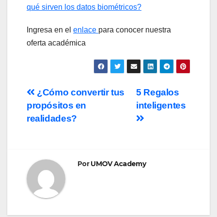
qué sirven los datos biométricos?
Ingresa en el
enlace
para conocer nuestra
oferta académica
Navegación
¿Cómo convertir tus
5 Regalos
propósitos en
inteligentes
de
realidades?
entradas
Por
UMOV Academy