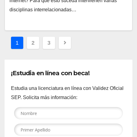
internet? Para que esto suceda intervienen varias
disciplinas interrelacionadas…
Paginación
1
2
3
de
entradas
¡Estudia en línea con beca!
Estudia una licenciatura en línea con Validez Oficial
SEP. Solicita más información: