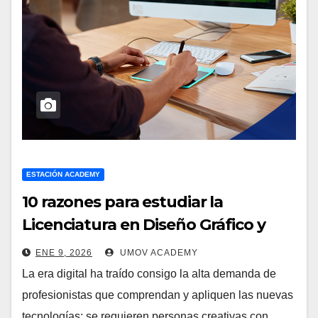
ESTACIÓN ACADEMY
10 razones para estudiar la
Licenciatura en Diseño Gráfico y
Comunicación Visual
ENE 9, 2026
UMOV ACADEMY
La era digital ha traído consigo la alta demanda de
profesionistas que comprendan y apliquen las nuevas
tecnologías; se requieren personas creativas con