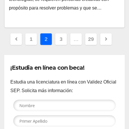
propósito para resolver problemas y que se…
Paginación
1
2
3
…
29
de
entradas
¡Estudia en línea con beca!
Estudia una licenciatura en línea con Validez Oficial
SEP. Solicita más información: