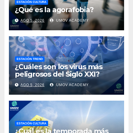
ESTACIÓN CULTURA
¿Qué es la agorafobia?
AGO 5, 2026
UMOV ACADEMY
ESTACIÓN TREND
¿Cuáles son los virus más
peligrosos del Siglo XXI?
AGO 5, 2026
UMOV ACADEMY
ESTACIÓN CULTURA
¿Cuál es la temporada más