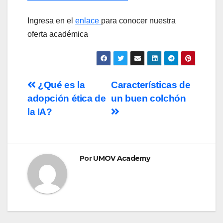
Ingresa en el
enlace
para conocer nuestra
oferta académica
Navegación
¿Qué es la
Características de
adopción ética de
un buen colchón
de
la IA?
entradas
Por
UMOV Academy