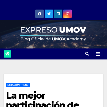
Skip
to
content
ESTACIÓN TREND
La mejor
participación de