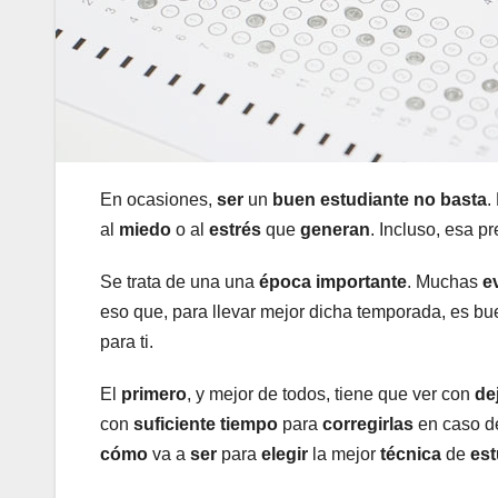
En ocasiones,
ser
un
buen
estudiante
no basta
.
al
miedo
o al
estrés
que
generan
. Incluso, esa p
Se trata de una una
época
importante
. Muchas
e
eso que, para llevar mejor dicha temporada, es b
para ti.
El
primero
, y mejor de todos, tiene que ver con
de
con
suficiente
tiempo
para
corregirlas
en caso de
cómo
va a
ser
para
elegir
la mejor
técnica
de
est