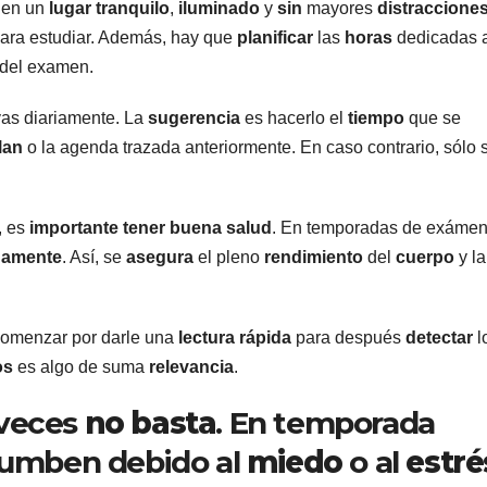
o en un
lugar
tranquilo
,
iluminado
y
sin
mayores
distraccione
ara estudiar. Además, hay que
planificar
las
horas
dedicadas a
a del examen.
vas diariamente. La
sugerencia
es hacerlo el
tiempo
que se
lan
o la agenda trazada anteriormente. En caso contrario, sólo 
, es
importante
tener
buena
salud
. En temporadas de exámen
damente
. Así, se
asegura
el pleno
rendimiento
del
cuerpo
y la
Comenzar por darle una
lectura
rápida
para después
detectar
l
os
es algo de suma
relevancia
.
veces
no basta
. En temporada
umben debido al
miedo
o al
estré