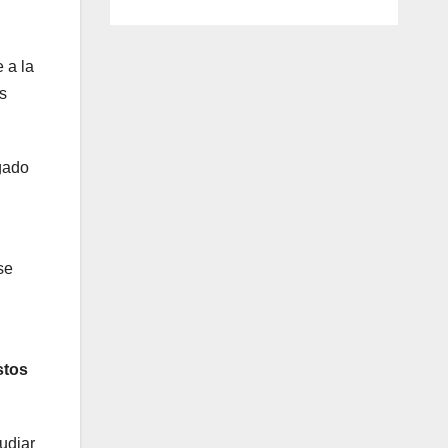
 a la
s
gado
se
stos
tudiar