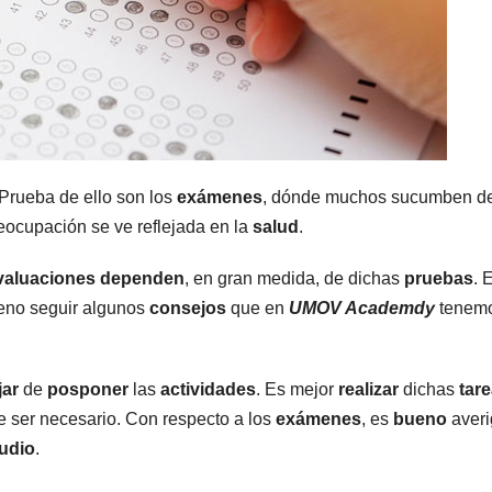
 Prueba de ello son los
exámenes
, dónde muchos sucumben d
reocupación se ve reflejada en la
salud
.
valuaciones
dependen
, en gran medida, de dichas
pruebas
. 
ueno seguir algunos
consejos
que en
UMOV Academdy
tenem
jar
de
posponer
las
actividades
. Es mejor
realizar
dichas
tar
 ser necesario. Con respecto a los
exámenes
, es
bueno
averi
udio
.