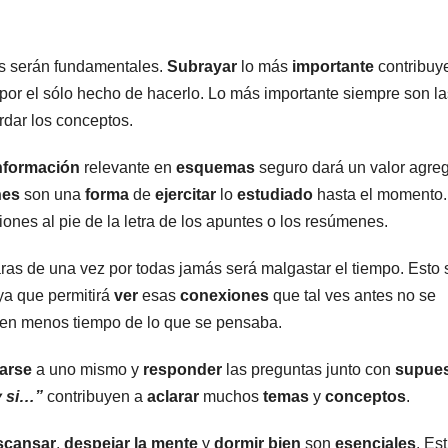
s serán fundamentales.
Subrayar
lo más
importante
contribuye
 por el sólo hecho de hacerlo. Lo más importante siempre son la
ordar los conceptos.
nformación
relevante en
esquemas
seguro dará un valor agre
nes
son una
forma
de
ejercitar
lo
estudiado
hasta el momento.
nes al pie de la letra de los apuntes o los resúmenes.
as de una vez por todas jamás será malgastar el tiempo. Esto 
ya que permitirá
ver
esas
conexiones
que tal ves antes no se
 en menos tiempo de lo que se pensaba.
arse
a uno mismo y
responder
las preguntas junto con
supue
y si…”
contribuyen a
aclarar
muchos
temas
y
conceptos
.
scansar
,
despejar la mente
y
dormir
bien
son
esenciales
. Es