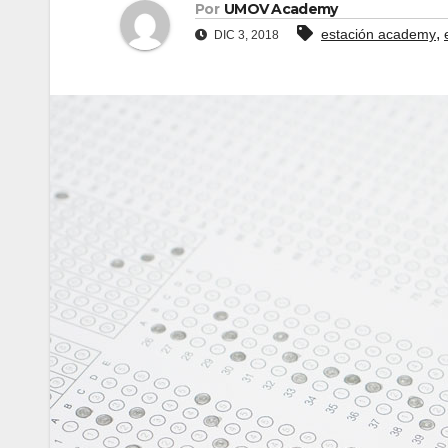
Por
UMOV Academy
,
estación academy
DIC 3, 2018