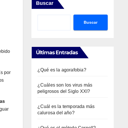
Buscar
Buscar
ebido
Últimas Entradas
¿Qué es la agorafobia?
Es por
os
¿Cuáles son los virus más
peligrosos del Siglo XXI?
eas
¿Cuál es la temporada más
guar
calurosa del año?
¿Qué es el método Cornell?