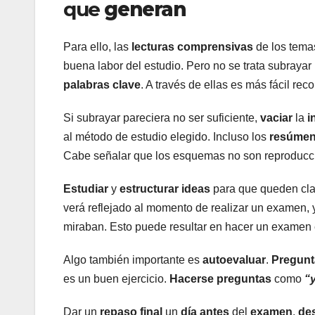
que
generan
Para ello, las
lecturas
comprensivas
de los tema
buena labor del estudio. Pero no se trata subrayar
palabras
clave
. A través de ellas es más fácil rec
Si subrayar pareciera no ser suficiente,
vaciar
la
i
al método de estudio elegido. Incluso los
resúme
Cabe señalar que los esquemas no son reproduccio
Estudiar
y
estructurar
ideas
para que queden clar
verá reflejado al momento de realizar un examen, 
miraban. Esto puede resultar en hacer un examen
Algo también importante es
autoevaluar
.
Pregunt
es un buen ejercicio.
Hacerse
preguntas
como
“
Dar un
repaso
final
un
día
antes
del
examen
,
de