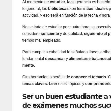
Al momento de
estudiar
, la sugerencia es hacerl
lo general, las
bibliotecas
son los
sitios
ideales
p
actividad, y eso será en función de la fecha y hor
No se trata de estudiar por cuatro horas consecuti
considere
suficiente
y de
calidad
,
siguiendo
el
p
tiempo mal empleado.
Para cumplir a cabalidad lo señalado líneas arriba
fundamental
descansar
y
alimentarse
balancea
mente
.
Otra herramienta será la de
conocer
el
temario
. 
temas
claves
.
Leer
esos tópicos y
comprenderl
S
er
un
buen
estudiante
a 
de
exámenes
muchos suc