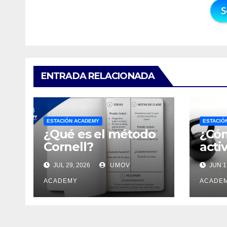
ENTRADA RELACIONADA
ESTACIÓN ACADEMY
ESTACIÓ
¿Qué es el método
¿Cóm
Cornell?
acti
JUL 29, 2026
UMOV
JUN 1
ACADEMY
ACADE