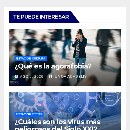
TE PUEDE INTERESAR
ESTACIÓN CULTURA
¿Qué es la agorafobia?
AGO 5, 2026
UMOV ACADEMY
ESTACIÓN TREND
¿Cuáles son los virus más
peligrosos del Siglo XXI?