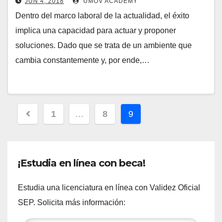
JUN 4, 2018
UMOV ACADEMY
Dentro del marco laboral de la actualidad, el éxito
implica una capacidad para actuar y proponer
soluciones. Dado que se trata de un ambiente que
cambia constantemente y, por ende,…
Paginación
1
…
8
9
de
entradas
¡Estudia en línea con beca!
Estudia una licenciatura en línea con Validez Oficial
SEP. Solicita más información: